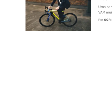
Uma parc
VAM muit
Por
GORI