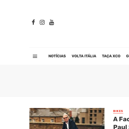
NOTÍCIAS
VOLTA ITÁLIA
TAÇA XCO
G
BIKES
A Fa
Paul