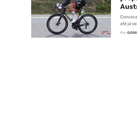
Aust
Convocat
até já s
Por
GORI