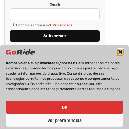
Email:
Concordas com a
Pol. Privacidade.
Damos valor à tua privacidade (cookies):
Para fornecer as melhores
experiências, usamos tecnologias como cookies para armazenar e/ou
aceder a informações do dispositivo. Consentir o uso dessas
tecnologias permite-nos processar dados como o comportamento de
navegação ou IDs neste site. Não consentir ou recusar este
consentimento pode afetar negativamente certos recursos e funções.
PRIVACIDADE
FICHA TÉCNICA
ESTATUTO EDITORIAL
POLÍTICA DE COOKIES
CONTACTOS
OK
Ver preferências
GoRide 2026 | Todos os direitos reservados.