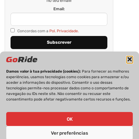
no teu email!
Email:
Concordas com a
Pol. Privacidade.
Damos valor à tua privacidade (cookies):
Para fornecer as melhores
experiências, usamos tecnologias como cookies para armazenar e/ou
aceder a informações do dispositivo. Consentir o uso dessas
tecnologias permite-nos processar dados como o comportamento de
navegação ou IDs neste site. Não consentir ou recusar este
consentimento pode afetar negativamente certos recursos e funções.
PRIVACIDADE
FICHA TÉCNICA
ESTATUTO EDITORIAL
POLÍTICA DE COOKIES
CONTACTOS
OK
Ver preferências