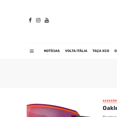
NOTÍCIAS
VOLTA ITÁLIA
TAÇA XCO
G
ACESSÓR
Oakl
No novo 