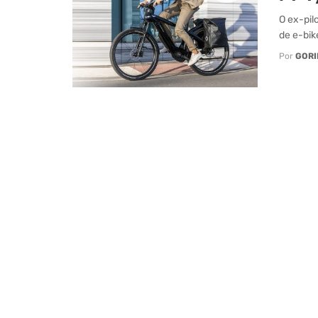
O ex-pil
de e-bik
Por
GORI