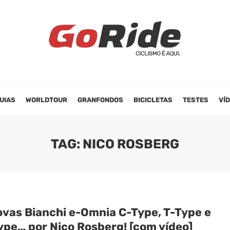
UIAS
WORLDTOUR
GRANFONDOS
BICICLETAS
TESTES
VÍ
TAG: NICO ROSBERG
ovas Bianchi e-Omnia C-Type, T-Type e
ype… por Nico Rosberg! [com vídeo]