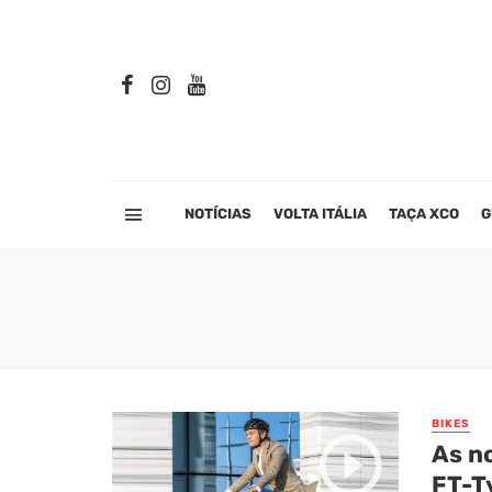
NOTÍCIAS
VOLTA ITÁLIA
TAÇA XCO
G
BIKES
As n
FT-T