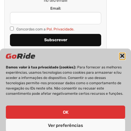
no teu email!
Email:
Concordas com a
Pol. Privacidade.
Damos valor à tua privacidade (cookies):
Para fornecer as melhores
experiências, usamos tecnologias como cookies para armazenar e/ou
aceder a informações do dispositivo. Consentir o uso dessas
tecnologias permite-nos processar dados como o comportamento de
navegação ou IDs neste site. Não consentir ou recusar este
consentimento pode afetar negativamente certos recursos e funções.
PRIVACIDADE
FICHA TÉCNICA
ESTATUTO EDITORIAL
POLÍTICA DE COOKIES
CONTACTOS
OK
Ver preferências