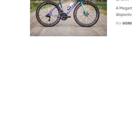
A Megamo
disponív
Por
GORI