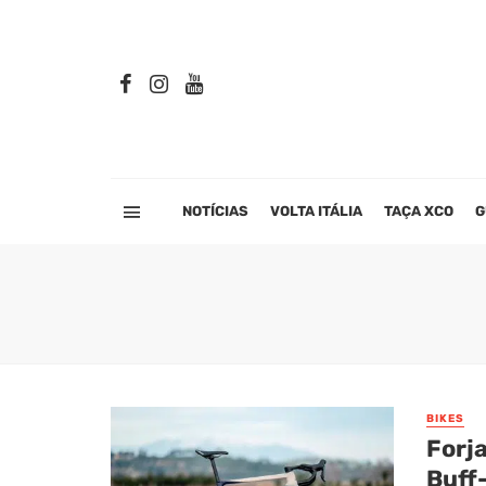
NOTÍCIAS
VOLTA ITÁLIA
TAÇA XCO
G
BIKES
Forj
Buff