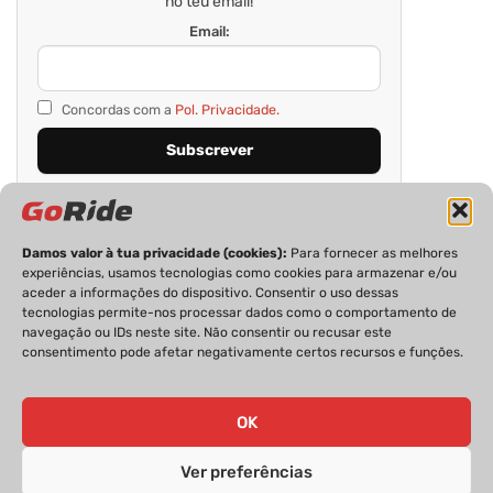
no teu email!
Email:
Concordas com a
Pol. Privacidade.
Damos valor à tua privacidade (cookies):
Para fornecer as melhores
experiências, usamos tecnologias como cookies para armazenar e/ou
aceder a informações do dispositivo. Consentir o uso dessas
tecnologias permite-nos processar dados como o comportamento de
navegação ou IDs neste site. Não consentir ou recusar este
consentimento pode afetar negativamente certos recursos e funções.
PRIVACIDADE
FICHA TÉCNICA
ESTATUTO EDITORIAL
POLÍTICA DE COOKIES
CONTACTOS
OK
Ver preferências