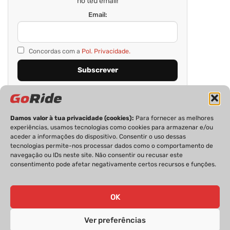
no teu email!
Email:
Concordas com a
Pol. Privacidade.
Damos valor à tua privacidade (cookies):
Para fornecer as melhores
experiências, usamos tecnologias como cookies para armazenar e/ou
aceder a informações do dispositivo. Consentir o uso dessas
tecnologias permite-nos processar dados como o comportamento de
navegação ou IDs neste site. Não consentir ou recusar este
consentimento pode afetar negativamente certos recursos e funções.
PRIVACIDADE
FICHA TÉCNICA
ESTATUTO EDITORIAL
POLÍTICA DE COOKIES
CONTACTOS
OK
Ver preferências