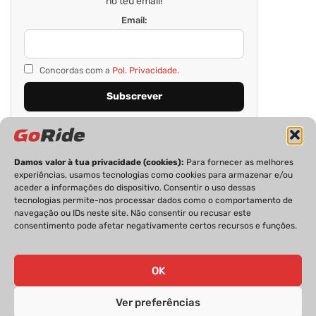
no teu email!
Email:
Concordas com a
Pol. Privacidade.
Damos valor à tua privacidade (cookies):
Para fornecer as melhores
experiências, usamos tecnologias como cookies para armazenar e/ou
aceder a informações do dispositivo. Consentir o uso dessas
tecnologias permite-nos processar dados como o comportamento de
navegação ou IDs neste site. Não consentir ou recusar este
consentimento pode afetar negativamente certos recursos e funções.
PRIVACIDADE
FICHA TÉCNICA
ESTATUTO EDITORIAL
POLÍTICA DE COOKIES
CONTACTOS
OK
Ver preferências