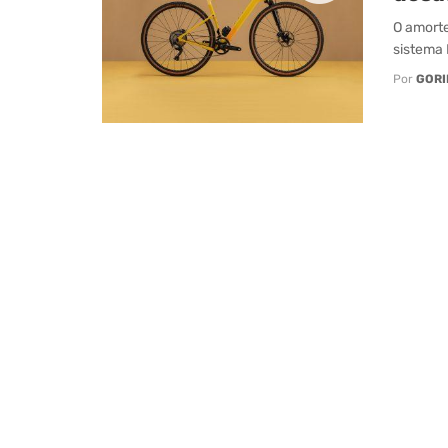
O amorte
sistema 
Por
GORI