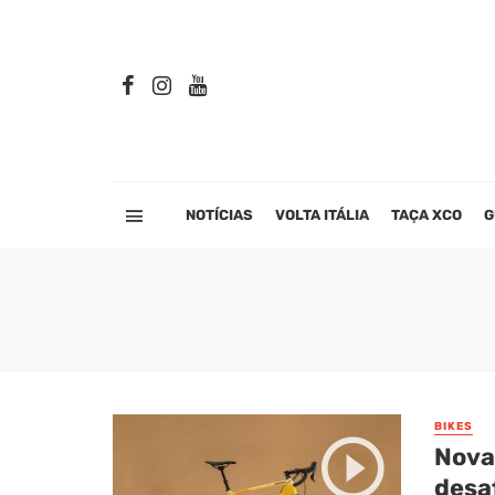
NOTÍCIAS
VOLTA ITÁLIA
TAÇA XCO
G
BIKES
Nova
desaf