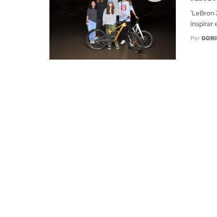
'LeBron 
inspirar
Por
GORI