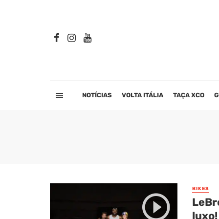
NOTÍCIAS
VOLTA ITÁLIA
TAÇA XCO
G
BIKES
LeBr
luxo!