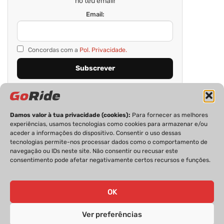
no teu email!
Email:
Concordas com a
Pol. Privacidade.
Damos valor à tua privacidade (cookies):
Para fornecer as melhores
experiências, usamos tecnologias como cookies para armazenar e/ou
aceder a informações do dispositivo. Consentir o uso dessas
tecnologias permite-nos processar dados como o comportamento de
navegação ou IDs neste site. Não consentir ou recusar este
consentimento pode afetar negativamente certos recursos e funções.
PRIVACIDADE
FICHA TÉCNICA
ESTATUTO EDITORIAL
POLÍTICA DE COOKIES
CONTACTOS
OK
Ver preferências