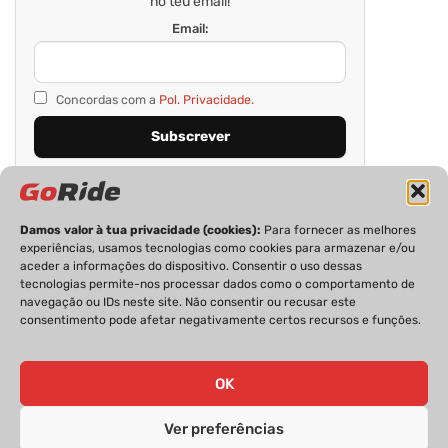
no teu email!
Email:
Concordas com a
Pol. Privacidade.
Damos valor à tua privacidade (cookies):
Para fornecer as melhores
experiências, usamos tecnologias como cookies para armazenar e/ou
aceder a informações do dispositivo. Consentir o uso dessas
tecnologias permite-nos processar dados como o comportamento de
navegação ou IDs neste site. Não consentir ou recusar este
consentimento pode afetar negativamente certos recursos e funções.
PRIVACIDADE
FICHA TÉCNICA
ESTATUTO EDITORIAL
POLÍTICA DE COOKIES
CONTACTOS
OK
Ver preferências