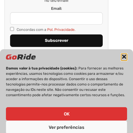
no teu email!
Email:
Concordas com a
Pol. Privacidade.
Damos valor à tua privacidade (cookies):
Para fornecer as melhores
experiências, usamos tecnologias como cookies para armazenar e/ou
aceder a informações do dispositivo. Consentir o uso dessas
tecnologias permite-nos processar dados como o comportamento de
navegação ou IDs neste site. Não consentir ou recusar este
consentimento pode afetar negativamente certos recursos e funções.
PRIVACIDADE
FICHA TÉCNICA
ESTATUTO EDITORIAL
POLÍTICA DE COOKIES
CONTACTOS
OK
Ver preferências