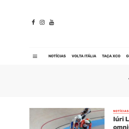
NOTÍCIAS
VOLTA ITÁLIA
TAÇA XCO
G
NOTÍCIAS
Iúri
omni