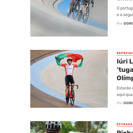
O portug
e a segu
Por
GORI
ESPECIAI
Iúri 
‘tuga
Olím
Estarão
aqui qua
Por
GORI
ESTRADA
Rich