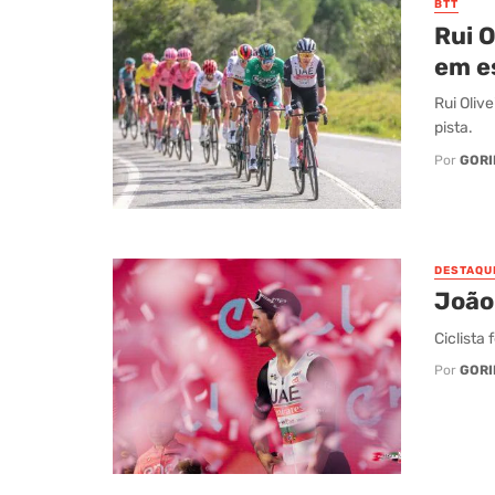
BTT
Rui 
em e
Rui Oliv
pista.
Por
GORI
DESTAQU
João 
Ciclista
Por
GORI