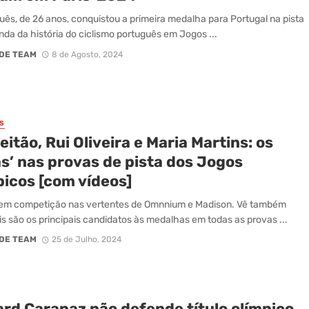
uês, de 26 anos, conquistou a primeira medalha para Portugal na pista
nda da história do ciclismo português em Jogos ...
DE TEAM
8 de Agosto, 2024
S
Leitão, Rui Oliveira e Maria Martins: os
s’ nas provas de pista dos Jogos
picos [com vídeos]
 em competição nas vertentes de Omnnium e Madison. Vê também
is são os principais candidatos às medalhas em todas as provas ...
DE TEAM
25 de Julho, 2024
ard Carapaz não defende título olímpico