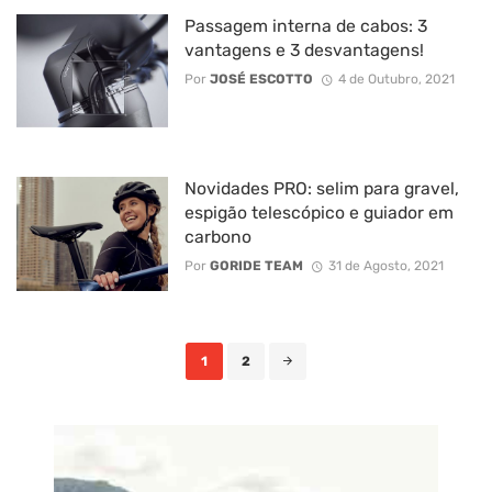
Passagem interna de cabos: 3
vantagens e 3 desvantagens!
Por
JOSÉ ESCOTTO
4 de Outubro, 2021
Novidades PRO: selim para gravel,
espigão telescópico e guiador em
carbono
Por
GORIDE TEAM
31 de Agosto, 2021
Posts
1
2
navigation