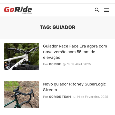
TAG: GUIADOR
Guiador Race Face Era agora com
nova versão com 55 mm de
elevação
Por
GORIDE
15 de Abril, 2025
Novo guiador Ritchey SuperLogic
Streem
Por
GORIDE TEAM
14 de Fevereiro, 2025