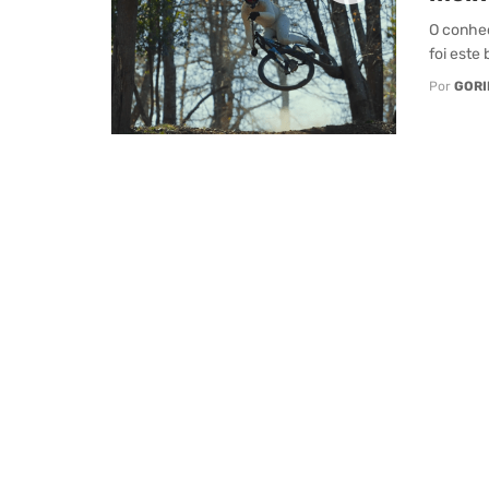
O conhec
foi este 
Por
GORI