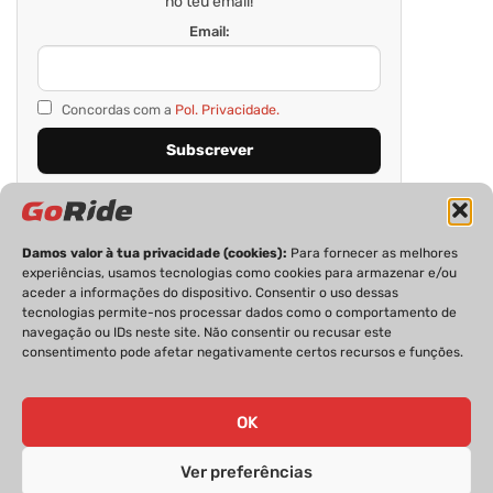
no teu email!
Email:
Concordas com a
Pol. Privacidade.
Damos valor à tua privacidade (cookies):
Para fornecer as melhores
experiências, usamos tecnologias como cookies para armazenar e/ou
aceder a informações do dispositivo. Consentir o uso dessas
tecnologias permite-nos processar dados como o comportamento de
navegação ou IDs neste site. Não consentir ou recusar este
consentimento pode afetar negativamente certos recursos e funções.
PRIVACIDADE
FICHA TÉCNICA
ESTATUTO EDITORIAL
POLÍTICA DE COOKIES
CONTACTOS
OK
Ver preferências