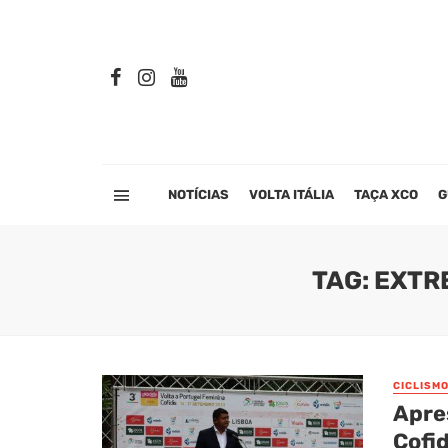
NOTÍCIAS
VOLTA ITÁLIA
TAÇA XCO
G
TAG: EXTR
CICLISM
Apre
Cofi