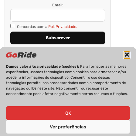
Email:
Concordas com a
Pol. Privacidade.
Damos valor à tua privacidade (cookies):
Para fornecer as melhores
experiências, usamos tecnologias como cookies para armazenar e/ou
aceder a informações do dispositivo. Consentir o uso dessas
tecnologias permite-nos processar dados como o comportamento de
navegação ou IDs neste site. Não consentir ou recusar este
consentimento pode afetar negativamente certos recursos e funções.
PRIVACIDADE
FICHA TÉCNICA
ESTATUTO EDITORIAL
POLÍTICA DE COOKIES
CONTACTOS
OK
Ver preferências
GoRide 2026 | Todos os direitos reservados.