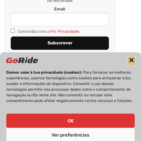
no teu email!
Email:
Concordas com a
Pol. Privacidade.
Damos valor à tua privacidade (cookies):
Para fornecer as melhores
experiências, usamos tecnologias como cookies para armazenar e/ou
aceder a informações do dispositivo. Consentir o uso dessas
tecnologias permite-nos processar dados como o comportamento de
navegação ou IDs neste site. Não consentir ou recusar este
consentimento pode afetar negativamente certos recursos e funções.
PRIVACIDADE
FICHA TÉCNICA
ESTATUTO EDITORIAL
POLÍTICA DE COOKIES
CONTACTOS
OK
Ver preferências