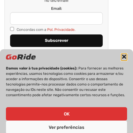
no teu email!
Email:
Concordas com a
Pol. Privacidade.
Damos valor à tua privacidade (cookies):
Para fornecer as melhores
experiências, usamos tecnologias como cookies para armazenar e/ou
aceder a informações do dispositivo. Consentir o uso dessas
tecnologias permite-nos processar dados como o comportamento de
navegação ou IDs neste site. Não consentir ou recusar este
consentimento pode afetar negativamente certos recursos e funções.
PRIVACIDADE
FICHA TÉCNICA
ESTATUTO EDITORIAL
POLÍTICA DE COOKIES
CONTACTOS
OK
Ver preferências