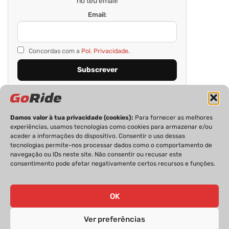
no teu email!
Email:
Concordas com a
Pol. Privacidade.
Damos valor à tua privacidade (cookies):
Para fornecer as melhores
experiências, usamos tecnologias como cookies para armazenar e/ou
aceder a informações do dispositivo. Consentir o uso dessas
tecnologias permite-nos processar dados como o comportamento de
navegação ou IDs neste site. Não consentir ou recusar este
consentimento pode afetar negativamente certos recursos e funções.
PRIVACIDADE
FICHA TÉCNICA
ESTATUTO EDITORIAL
POLÍTICA DE COOKIES
CONTACTOS
OK
Ver preferências