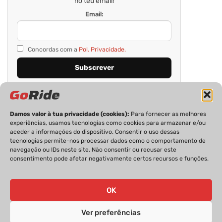
no teu email!
Email:
Concordas com a
Pol. Privacidade.
Damos valor à tua privacidade (cookies):
Para fornecer as melhores
experiências, usamos tecnologias como cookies para armazenar e/ou
aceder a informações do dispositivo. Consentir o uso dessas
tecnologias permite-nos processar dados como o comportamento de
navegação ou IDs neste site. Não consentir ou recusar este
consentimento pode afetar negativamente certos recursos e funções.
PRIVACIDADE
FICHA TÉCNICA
ESTATUTO EDITORIAL
POLÍTICA DE COOKIES
CONTACTOS
OK
Ver preferências