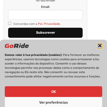
no teu email!
Email:
Concordas com a
Pol. Privacidade.
Damos valor à tua privacidade (cookies):
Para fornecer as melhores
experiências, usamos tecnologias como cookies para armazenar e/ou
aceder a informações do dispositivo. Consentir o uso dessas
tecnologias permite-nos processar dados como o comportamento de
navegação ou IDs neste site. Não consentir ou recusar este
consentimento pode afetar negativamente certos recursos e funções.
PRIVACIDADE
FICHA TÉCNICA
ESTATUTO EDITORIAL
POLÍTICA DE COOKIES
CONTACTOS
OK
Ver preferências