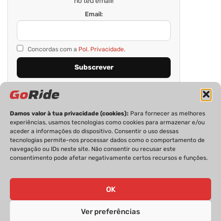
no teu email!
Email:
Concordas com a
Pol. Privacidade.
Damos valor à tua privacidade (cookies):
Para fornecer as melhores
experiências, usamos tecnologias como cookies para armazenar e/ou
aceder a informações do dispositivo. Consentir o uso dessas
tecnologias permite-nos processar dados como o comportamento de
navegação ou IDs neste site. Não consentir ou recusar este
consentimento pode afetar negativamente certos recursos e funções.
PRIVACIDADE
FICHA TÉCNICA
ESTATUTO EDITORIAL
POLÍTICA DE COOKIES
CONTACTOS
OK
Ver preferências