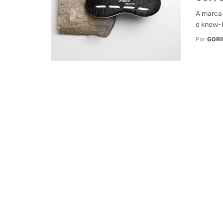
A marca 
o know-h
Por
GORI