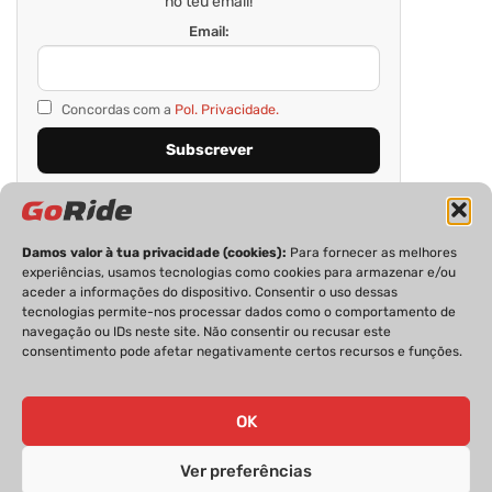
no teu email!
Email:
Concordas com a
Pol. Privacidade.
Damos valor à tua privacidade (cookies):
Para fornecer as melhores
experiências, usamos tecnologias como cookies para armazenar e/ou
aceder a informações do dispositivo. Consentir o uso dessas
tecnologias permite-nos processar dados como o comportamento de
navegação ou IDs neste site. Não consentir ou recusar este
consentimento pode afetar negativamente certos recursos e funções.
PRIVACIDADE
FICHA TÉCNICA
ESTATUTO EDITORIAL
POLÍTICA DE COOKIES
CONTACTOS
OK
Ver preferências