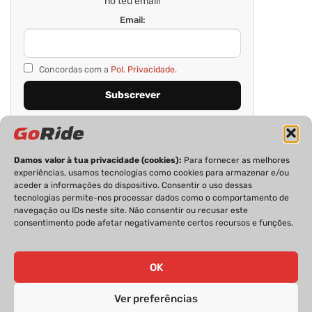
no teu email!
Email:
Concordas com a
Pol. Privacidade.
Damos valor à tua privacidade (cookies):
Para fornecer as melhores
experiências, usamos tecnologias como cookies para armazenar e/ou
aceder a informações do dispositivo. Consentir o uso dessas
tecnologias permite-nos processar dados como o comportamento de
navegação ou IDs neste site. Não consentir ou recusar este
consentimento pode afetar negativamente certos recursos e funções.
PRIVACIDADE
FICHA TÉCNICA
ESTATUTO EDITORIAL
POLÍTICA DE COOKIES
CONTACTOS
OK
Ver preferências