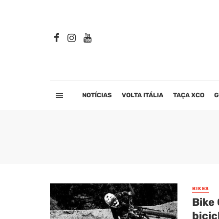
NOTÍCIAS
VOLTA ITÁLIA
TAÇA XCO
G
BIKES
Bike
bicic