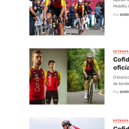
Mobility
Por
GORI
ESTRADA
Cofid
ofic
O branco
de borde
Por
GORI
ESTRADA
Cofi