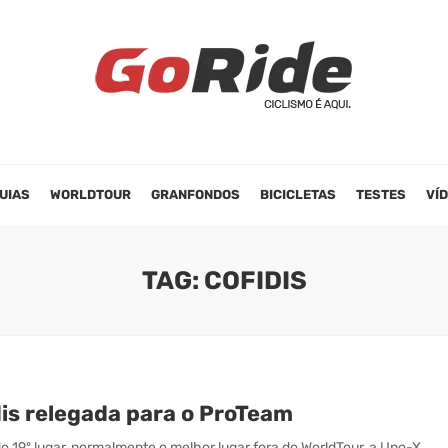
UIAS
WORLDTOUR
GRANFONDOS
BICICLETAS
TESTES
VÍ
TAG: COFIDIS
dis relegada para o ProTeam
o 19º lugar, normalmente o melhor lugar fora do WorldTour, a Uno-X