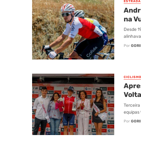
ESTRADA
André
na V
Desde 19
alinhava
Por
GORI
CICLISM
Apre
Volt
Terceira
equipas 
Por
GORI