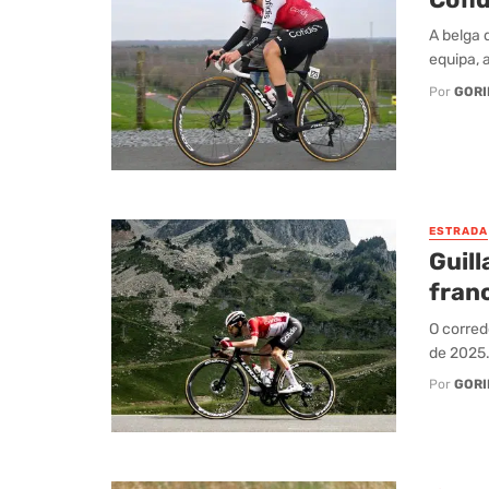
A belga 
equipa, 
Por
GORI
ESTRADA
Guil
fran
O corred
de 2025
Por
GORI