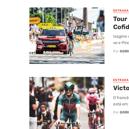
ESTRADA
Tour 
Cofid
Izagirre
se e Pino
Por
GORI
ESTRADA
Vict
O francê
está em 
Por
GORI