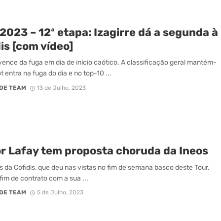
2023 – 12ª etapa: Izagirre dá a segunda à
is [com vídeo]
 vence da fuga em dia de início caótico. A classificação geral mantém-
t entra na fuga do dia e no top-10 ...
DE TEAM
13 de Julho, 2023
or Lafay tem proposta choruda da Ineos
s da Cofidis, que deu nas vistas no fim de semana basco deste Tour,
fim de contrato com a sua ...
DE TEAM
5 de Julho, 2023