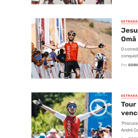
ESTRADA
Jesu
Omã
O corred
conquist
Por
GORI
ESTRADA
Tour
venc
'Procura
André Ca