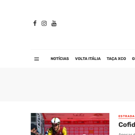
NOTÍCIAS
VOLTA ITÁLIA
TAÇA XCO
G
ESTRADA
Cofi
Apesar d