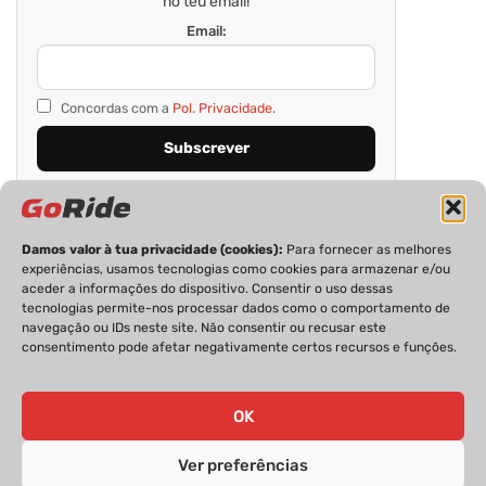
no teu email!
Email:
Concordas com a
Pol. Privacidade.
Damos valor à tua privacidade (cookies):
Para fornecer as melhores
experiências, usamos tecnologias como cookies para armazenar e/ou
aceder a informações do dispositivo. Consentir o uso dessas
tecnologias permite-nos processar dados como o comportamento de
navegação ou IDs neste site. Não consentir ou recusar este
consentimento pode afetar negativamente certos recursos e funções.
PRIVACIDADE
FICHA TÉCNICA
ESTATUTO EDITORIAL
POLÍTICA DE COOKIES
CONTACTOS
OK
Ver preferências