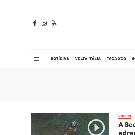
NOTÍCIAS
VOLTA ITÁLIA
TAÇA XCO
G
VÍDEOS
A Sc
adre