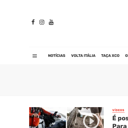
NOTÍCIAS
VOLTA ITÁLIA
TAÇA XCO
G
VÍDEOS
É po
Para 