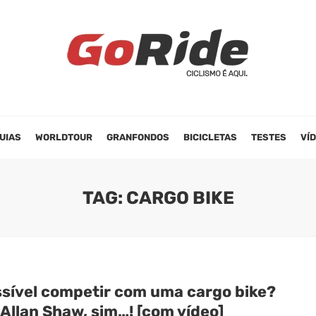
UIAS
WORLDTOUR
GRANFONDOS
BICICLETAS
TESTES
VÍ
TAG: CARGO BIKE
ssível competir com uma cargo bike?
Allan Shaw, sim…! [com vídeo]