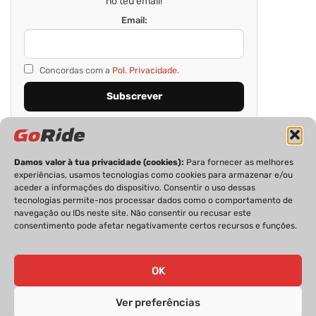
no teu email!
Email:
Concordas com a
Pol. Privacidade.
Damos valor à tua privacidade (cookies):
Para fornecer as melhores
experiências, usamos tecnologias como cookies para armazenar e/ou
aceder a informações do dispositivo. Consentir o uso dessas
tecnologias permite-nos processar dados como o comportamento de
navegação ou IDs neste site. Não consentir ou recusar este
consentimento pode afetar negativamente certos recursos e funções.
PRIVACIDADE
FICHA TÉCNICA
ESTATUTO EDITORIAL
POLÍTICA DE COOKIES
CONTACTOS
OK
Ver preferências