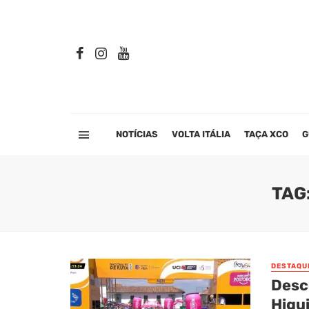
NOTÍCIAS
VOLTA ITÁLIA
TAÇA XCO
G
TAG
DESTAQU
Desc
Higu