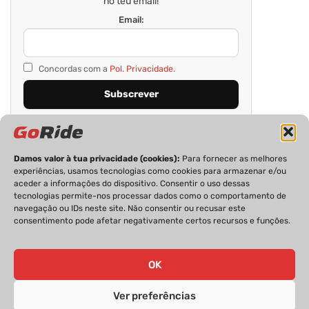
no teu email!
Email:
Concordas com a
Pol. Privacidade.
Damos valor à tua privacidade (cookies):
Para fornecer as melhores
experiências, usamos tecnologias como cookies para armazenar e/ou
aceder a informações do dispositivo. Consentir o uso dessas
tecnologias permite-nos processar dados como o comportamento de
navegação ou IDs neste site. Não consentir ou recusar este
consentimento pode afetar negativamente certos recursos e funções.
PRIVACIDADE
FICHA TÉCNICA
ESTATUTO EDITORIAL
POLÍTICA DE COOKIES
CONTACTOS
OK
Ver preferências