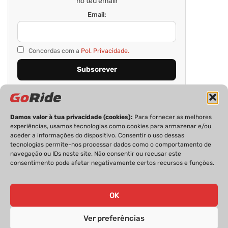
no teu email!
Email:
Concordas com a
Pol. Privacidade.
Damos valor à tua privacidade (cookies):
Para fornecer as melhores
experiências, usamos tecnologias como cookies para armazenar e/ou
aceder a informações do dispositivo. Consentir o uso dessas
tecnologias permite-nos processar dados como o comportamento de
navegação ou IDs neste site. Não consentir ou recusar este
consentimento pode afetar negativamente certos recursos e funções.
PRIVACIDADE
FICHA TÉCNICA
ESTATUTO EDITORIAL
POLÍTICA DE COOKIES
CONTACTOS
OK
Ver preferências