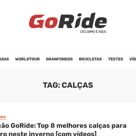
UIAS
WORLDTOUR
GRANFONDOS
BICICLETAS
TESTES
VÍ
TAG: CALÇAS
IOS
ção GoRide: Top 8 melhores calças para
ro neste inverno [com vídeos]