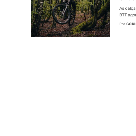
As calça
BTT agor
Por
GORI