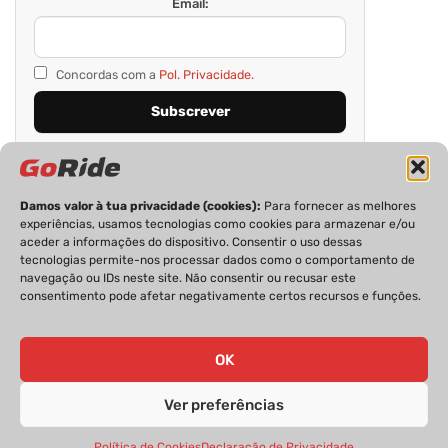
Email:
Concordas com a
Pol. Privacidade.
Damos valor à tua privacidade (cookies):
Para fornecer as melhores
experiências, usamos tecnologias como cookies para armazenar e/ou
aceder a informações do dispositivo. Consentir o uso dessas
tecnologias permite-nos processar dados como o comportamento de
navegação ou IDs neste site. Não consentir ou recusar este
consentimento pode afetar negativamente certos recursos e funções.
PRIVACIDADE
FICHA TÉCNICA
ESTATUTO EDITORIAL
POLÍTICA DE COOKIES
CONTACTOS
OK
Ver preferências
GoRide 2026 | Todos os direitos reservados.
Política de Cookies
Declaração de Privacidade