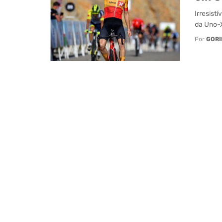
Irresist
da Uno-X
Por
GORI