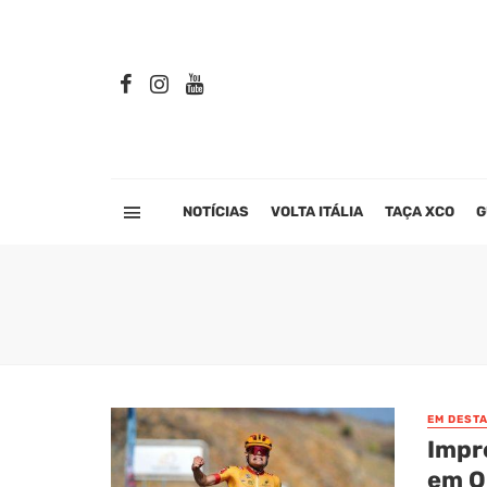
NOTÍCIAS
VOLTA ITÁLIA
TAÇA XCO
G
EM DEST
Impr
em 