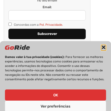
no teu email!
Email:
Concordas com a
Pol. Privacidade.
Damos valor à tua privacidade (cookies):
Para fornecer as melhores
experiências, usamos tecnologias como cookies para armazenar e/ou
aceder a informações do dispositivo. Consentir o uso dessas
tecnologias permite-nos processar dados como o comportamento de
navegação ou IDs neste site. Não consentir ou recusar este
consentimento pode afetar negativamente certos recursos e funções.
PRIVACIDADE
FICHA TÉCNICA
ESTATUTO EDITORIAL
POLÍTICA DE COOKIES
CONTACTOS
OK
Ver preferências