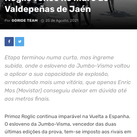
Valdepeñas de Jaén
Por
GORIDE TEAM
25 de Agosto, 2021
Etapa terminou numa curta, mas íngreme
subida, onde o esloveno da Jumbo-Visma voltou
a aplicar a sua capacidade de explosão,
arrecadando mais uma vitória, que apenas Enric
Mas (Movistar) conseguiu deixar em dúvida até
aos metros finais.
Primoz Roglic continua imparável na Vuelta a Espanha.
O esloveno da Jumbo-Visma, vencedor das duas
últimas edições da prova, tem-se imposto aos rivais em