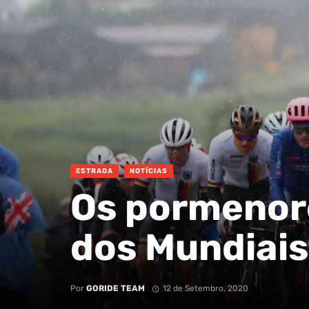
ESTRADA
NOTÍCIAS
Os pormenor
dos Mundiais
Por
GORIDE TEAM
12 de Setembro, 2020