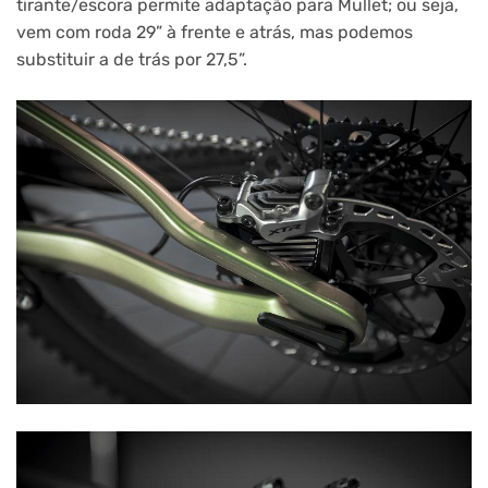
tirante/escora permite adaptação para Mullet; ou seja,
vem com roda 29” à frente e atrás, mas podemos
substituir a de trás por 27,5”.