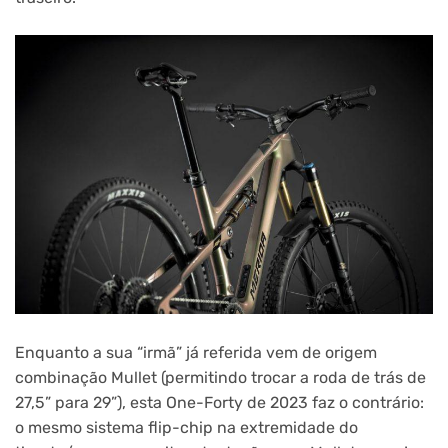
Enquanto a sua “irmã” já referida vem de origem
combinação Mullet (permitindo trocar a roda de trás de
27,5” para 29”), esta One-Forty de 2023 faz o contrário:
o mesmo sistema flip-chip na extremidade do