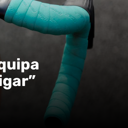
e
equipa
igar”