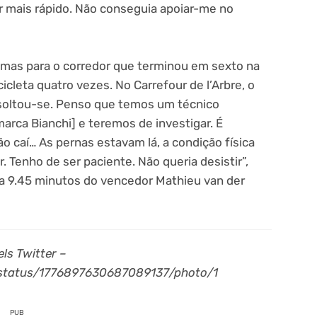
r mais rápido. Não conseguia apoiar-me no
mas para o corredor que terminou em sexto na
cicleta quatro vezes. No Carrefour de l’Arbre, o
 soltou-se. Penso que temos um técnico
arca Bianchi] e teremos de investigar. É
o caí… As pernas estavam lá, a condição física
. Tenho de ser paciente. Não queria desistir”,
, a 9.45 minutos do vencedor Mathieu van der
ls Twitter –
s/status/1776897630687089137/photo/1
PUB