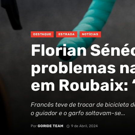
DESTAQUE
ESTRADA
NOTÍCIAS
Florian Séné
problemas na
em Roubaix: 
Francês teve de trocar de bicicleta 
o guiador e o garfo soltavam-se...
Por
GORIDE TEAM
9 de Abril, 2024