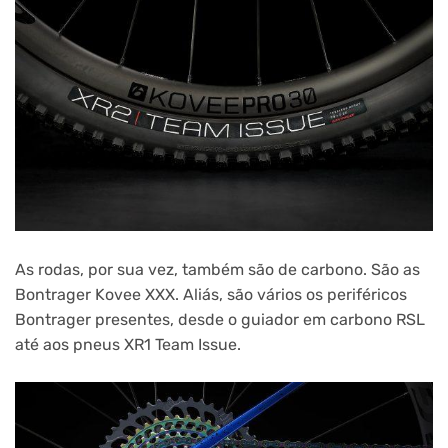
As rodas, por sua vez, também são de carbono. São as
Bontrager Kovee XXX. Aliás, são vários os periféricos
Bontrager presentes, desde o guiador em carbono RSL
até aos pneus XR1 Team Issue.