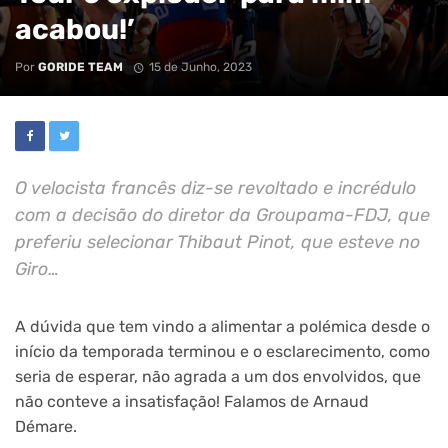
acabou!’
Por
GORIDE TEAM
15 de Junho, 2023
O velocista francês diz-se revoltado e incrédulo
com a decisão do diretor da Groupama-FDJ, que
preferiu selecionar Thibaut Pinot, que esteve no
Giro…
A dúvida que tem vindo a alimentar a polémica desde o
início da temporada terminou e o esclarecimento, como
seria de esperar, não agrada a um dos envolvidos, que
não conteve a insatisfação! Falamos de Arnaud
Démare.