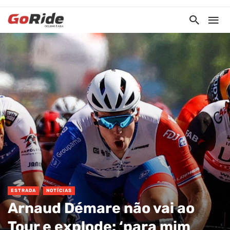
ESTRADA
NOTÍCIAS
Arnaud Démare não vai ao
Tour e explode: ‘para mim